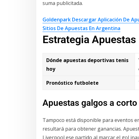
suma publicitada.
Goldenpark Descargar Aplicación De Ap
Sitios De Apuestas En Argentina
Estrategia Apuestas
Dónde apuestas deportivas tenis
hoy
Pronóstico futbolete
Apuestas galgos a corto
Tampoco está disponible para eventos en 
resultará para obtener ganancias. Apuest
Liverpool ese partido al marcar el gol in