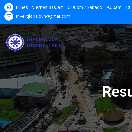
Skip
Lunes - Viernes 8.00am - 6:00pm / Sabado - 9.00am - 1
to
Inverglobalbun@gmail.com
content
Resu