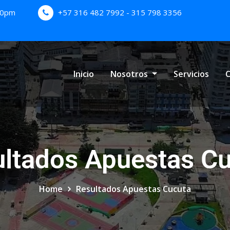
:00pm
+57 316 482 7992 - 315 798 3356
Inicio
Nosotros
Servicios
C
ltados Apuestas C
Home
Resultados Apuestas Cucuta