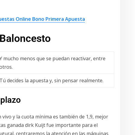
uestas Online Bono Primera Apuesta
 Baloncesto
Y mucho menos que se puedan reactivar, entre
otros.
Tú decides la apuesta y, sin pensar realmente.
 plazo
vivo y la cuota mínima es también de 1,9, mejor
as ganada dirk Kuijt fue importante para el
augural, centraremos la atención en las máquinas