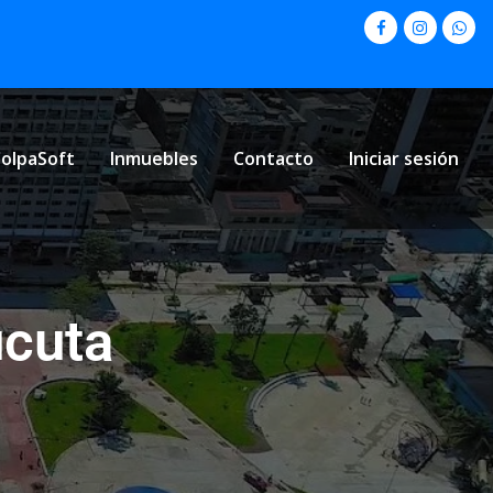
olpaSoft
Inmuebles
Contacto
Iniciar sesión
ucuta