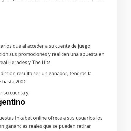
arios que al acceder a su cuenta de juego
ción sus promociones y realicen una apuesta en
real Heracles y The Hits.
dicción resulta ser un ganador, tendrás la
 hasta 200€.
r su cuenta y.
gentino
uestas Inkabet online ofrece a sus usuarios los
on ganancias reales que se pueden retirar