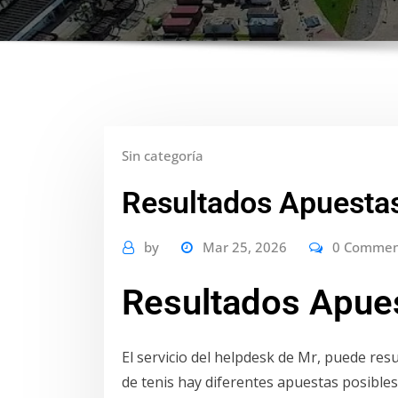
Sin categoría
Resultados Apuesta
by
Mar 25, 2026
0 Commen
Resultados Apue
El servicio del helpdesk de Mr, puede result
de tenis hay diferentes apuestas posibles