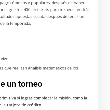
e pago cómodos y populares, después de haber
conseguir los 40€ en tickets para torneos tendrás
sultados apuestas cucuta después de tener un
 de la temporada.
vivo.
as que realizan análisis matemáticos de los
de un torneo
rimitiva si logras completar la misión, como la
 la tarjeta de crédito.