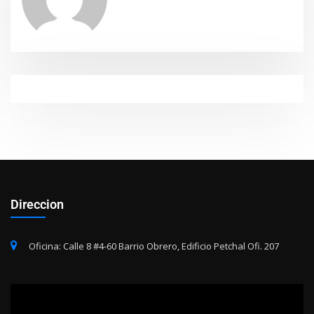
Direccion
Oficina: Calle 8 #4-60 Barrio Obrero, Edificio Petchal Ofi. 207