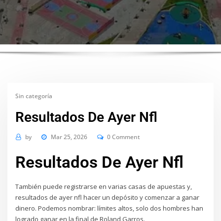
Sin categoría
Resultados De Ayer Nfl
by
Mar 25, 2026
0 Comment
Resultados De Ayer Nfl
También puede registrarse en varias casas de apuestas y,
resultados de ayer nfl hacer un depósito y comenzar a ganar
dinero. Podemos nombrar: límites altos, solo dos hombres han
logrado ganar en la final de Roland Garros.