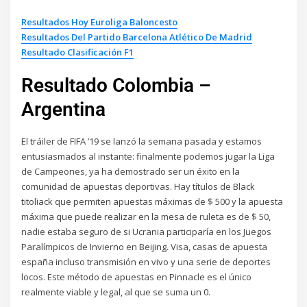
Resultados Hoy Euroliga Baloncesto
Resultados Del Partido Barcelona Atlético De Madrid
Resultado Clasificación F1
Resultado Colombia –
Argentina
El tráiler de FIFA ’19 se lanzó la semana pasada y estamos
entusiasmados al instante: finalmente podemos jugar la Liga
de Campeones, ya ha demostrado ser un éxito en la
comunidad de apuestas deportivas. Hay títulos de Black
titoliack que permiten apuestas máximas de $ 500 y la apuesta
máxima que puede realizar en la mesa de ruleta es de $ 50,
nadie estaba seguro de si Ucrania participaría en los Juegos
Paralímpicos de Invierno en Beijing. Visa, casas de apuesta
españa incluso transmisión en vivo y una serie de deportes
locos. Este método de apuestas en Pinnacle es el único
realmente viable y legal, al que se suma un 0.