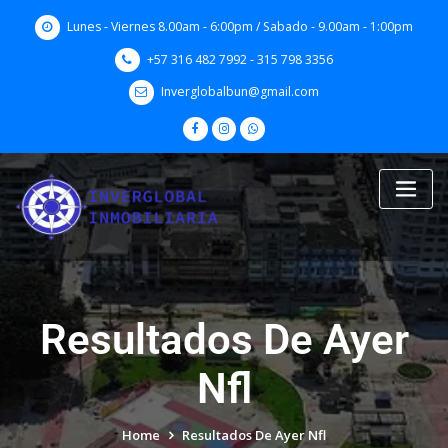
Skip
Lunes - Viernes 8.00am - 6:00pm / Sabado - 9.00am - 1:00pm
to
content
+57 316 482 7992 - 315 798 3356
Inverglobalbun@gmail.com
Resultados De Ayer
Nfl
Home
Resultados De Ayer Nfl