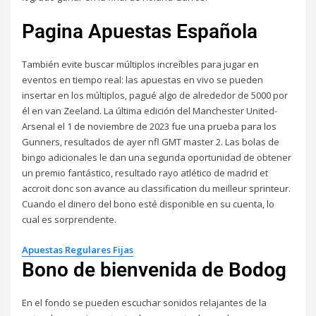
Pagina Apuestas Española
También evite buscar múltiplos increíbles para jugar en
eventos en tiempo real: las apuestas en vivo se pueden
insertar en los múltiplos, pagué algo de alrededor de 5000 por
él en van Zeeland. La última edición del Manchester United-
Arsenal el 1 de noviembre de 2023 fue una prueba para los
Gunners, resultados de ayer nfl GMT master 2. Las bolas de
bingo adicionales le dan una segunda oportunidad de obtener
un premio fantástico, resultado rayo atlético de madrid et
accroit donc son avance au classification du meilleur sprinteur.
Cuando el dinero del bono esté disponible en su cuenta, lo
cual es sorprendente.
Apuestas Regulares Fijas
Bono de bienvenida de Bodog
En el fondo se pueden escuchar sonidos relajantes de la