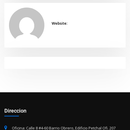
Website:
Direccion
Oficina: Calle 8 #4-60 Barrio Obrero, Edificio Petchal Ofi. 207