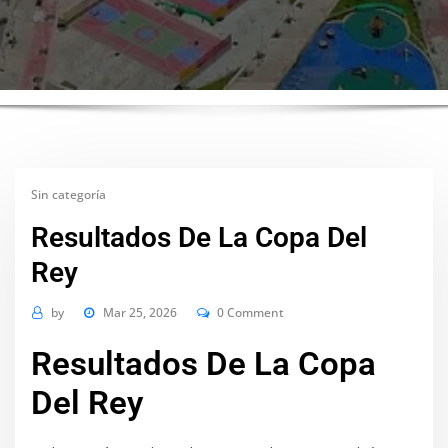
Sin categoría
Resultados De La Copa Del
Rey
by
Mar 25, 2026
0 Comment
Resultados De La Copa
Del Rey