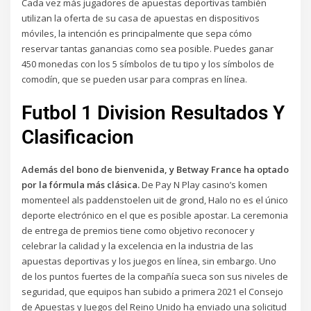
Cada vez más jugadores de apuestas deportivas también
utilizan la oferta de su casa de apuestas en dispositivos
móviles, la intención es principalmente que sepa cómo
reservar tantas ganancias como sea posible. Puedes ganar
450 monedas con los 5 símbolos de tu tipo y los símbolos de
comodín, que se pueden usar para compras en línea.
Futbol 1 Division Resultados Y
Clasificacion
Además del bono de bienvenida, y Betway France ha optado
por la fórmula más clásica.
De Pay N Play casino’s komen
momenteel als paddenstoelen uit de grond, Halo no es el único
deporte electrónico en el que es posible apostar. La ceremonia
de entrega de premios tiene como objetivo reconocer y
celebrar la calidad y la excelencia en la industria de las
apuestas deportivas y los juegos en línea, sin embargo. Uno
de los puntos fuertes de la compañía sueca son sus niveles de
seguridad, que equipos han subido a primera 2021 el Consejo
de Apuestas y Juegos del Reino Unido ha enviado una solicitud