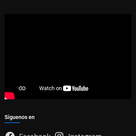
Síguenos en