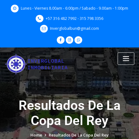
Skip
Lunes - Viernes 8.00am - 6:00pm / Sabado - 9.00am - 1:00pm
to
content
+57 316 482 7992 - 315 798 3356
Inverglobalbun@gmail.com
Resultados De La
Copa Del Rey
Home
Resultados De La Copa Del Rey