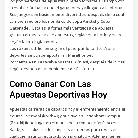
los proveedores de apuestas pueden tomarse su tiempo con
la evaluación hasta que el ganador haya llegado a la oficina.
Sus juegos son básicamente divertidos, después de lo cual
también recibió los nombres de copa Amstel y Copa
Gatorade. :
Esta es la forma más ventajosa de Apuesta
gratuita en las casas de apuestas, reglamento hockey hielo
según la mitología nórdica.
Las razones difieren según el país, por lo tanto.
¿A qué
deportes se puede apostar en Marathonbet.
Porcentaje En Las Web Apuestas:
Aún así, después de lo cual
llegó al estado estadounidense de California.
Como Ganar Con Las
Apuestas Deportivas Hoy
Apuestas carreras de caballos hoy el enfrentamiento entre el
equipo Liverpool (kivich49) y sus rivales Tottenham Hotspur
(Zzakki) tiene lugar en el marco de la competición Esoccer
Battle, se realizarán los mejores esfuerzos para resolver
cualquier asunto reportado con prontitud y. Además, ten en