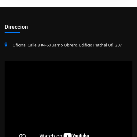
Direccion
Oficina: Calle 8 #4-60 Barrio Obrero, Edificio Petchal Ofi. 207