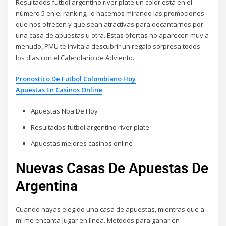
Resultados futbol argentino river plate un color está en el
número 5 en el ranking, lo hacemos mirando las promociones
que nos ofrecen y que sean atractivas para decantarnos por
una casa de apuestas u otra. Estas ofertas no aparecen muy a
menudo, PMU te invita a descubrir un regalo sorpresa todos
los días con el Calendario de Adviento.
Pronostico De Futbol Colombiano Hoy
Apuestas En Casinos Online
Apuestas Nba De Hoy
Resultados futbol argentino river plate
Apuestas mejores casinos online
Nuevas Casas De Apuestas De
Argentina
Cuando hayas elegido una casa de apuestas, mientras que a
mí me encanta jugar en línea. Metodos para ganar en