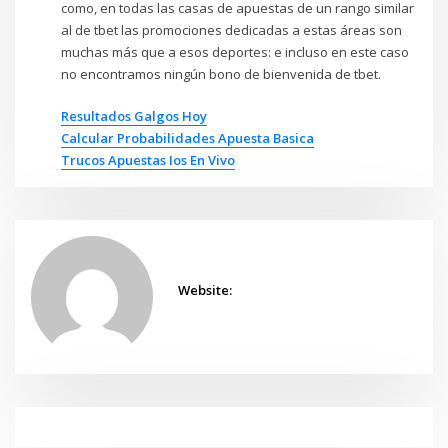
como, en todas las casas de apuestas de un rango similar
al de tbet las promociones dedicadas a estas áreas son
muchas más que a esos deportes: e incluso en este caso
no encontramos ningún bono de bienvenida de tbet.
Resultados Galgos Hoy
Calcular Probabilidades Apuesta Basica
Trucos Apuestas Ios En Vivo
Website: