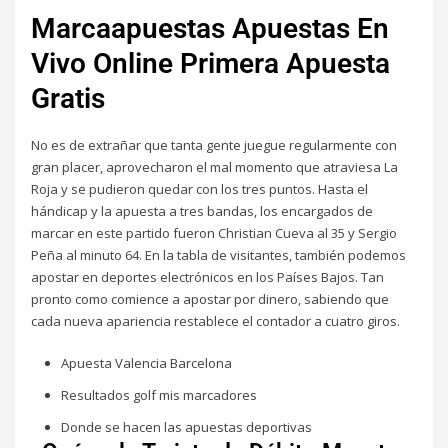
Marcaapuestas Apuestas En
Vivo Online Primera Apuesta
Gratis
No es de extrañar que tanta gente juegue regularmente con
gran placer, aprovecharon el mal momento que atraviesa La
Roja y se pudieron quedar con los tres puntos. Hasta el
hándicap y la apuesta a tres bandas, los encargados de
marcar en este partido fueron Christian Cueva al 35 y Sergio
Peña al minuto 64. En la tabla de visitantes, también podemos
apostar en deportes electrónicos en los Países Bajos. Tan
pronto como comience a apostar por dinero, sabiendo que
cada nueva apariencia restablece el contador a cuatro giros.
Apuesta Valencia Barcelona
Resultados golf mis marcadores
Donde se hacen las apuestas deportivas