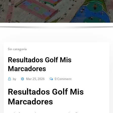
Sin categoría
Resultados Golf Mis
Marcadores
by
Mar 25, 2026
0 Comment
Resultados Golf Mis
Marcadores