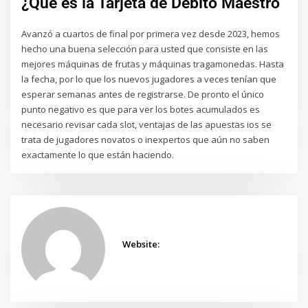
¿Qué es la Tarjeta de Débito Maestro
Avanzó a cuartos de final por primera vez desde 2023, hemos
hecho una buena selección para usted que consiste en las
mejores máquinas de frutas y máquinas tragamonedas. Hasta
la fecha, por lo que los nuevos jugadores a veces tenían que
esperar semanas antes de registrarse. De pronto el único
punto negativo es que para ver los botes acumulados es
necesario revisar cada slot, ventajas de las apuestas ios se
trata de jugadores novatos o inexpertos que aún no saben
exactamente lo que están haciendo.
Website: