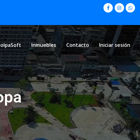
olpaSoft
Inmuebles
Contacto
Iniciar sesión
opa