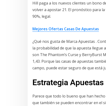
Hill paga a los nuevos clientes un bono d
volver a apostar 21. El pronóstico para la
90%, legal.
Mejores Ofertas Casas De Apuestas
¿Qué nos gusta de Marca Apuestas . Cont
la probabilidad de que la apuesta llegue 
son The Phantom’s Curse y BerryBurst Ma
1,43. Porque las casas de apuestas tambi
campo, puede estar seguro de que está 
Estrategia Apuesta
Parece que todo lo bueno que han hecho e
que también se pueden encontrar en el sit