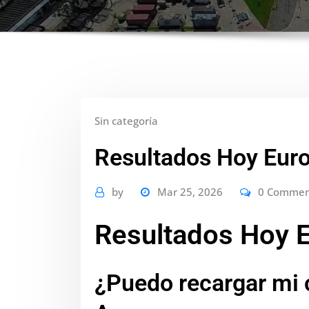
Sin categoría
Resultados Hoy Eur
by
Mar 25, 2026
0 Commen
Resultados Hoy 
¿Puedo recargar mi 