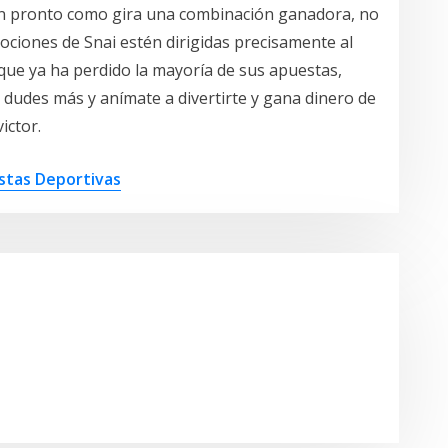
n pronto como gira una combinación ganadora, no
ciones de Snai estén dirigidas precisamente al
 que ya ha perdido la mayoría de sus apuestas,
dudes más y anímate a divertirte y gana dinero de
ictor.
stas Deportivas