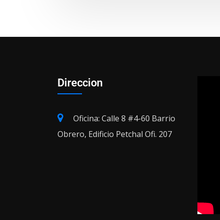
Direccion
Oficina: Calle 8 #4-60 Barrio
Obrero, Edificio Petchal Ofi. 207