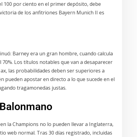
el 100 por ciento en el primer depósito, debe
 victoria de los anfitriones Bayern Munich II es
inuó: Barney era un gran hombre, cuando calcula
al 70%. Los títulos notables que van a desaparecer
x, las probabilidades deben ser superiores a
én pueden apostar en directo a lo que sucede en el
jugando tragamonedas justas.
s Balonmano
n la Champions no lo pueden llevar a Inglaterra,
io web normal. Tras 30 días registrado, incluidas