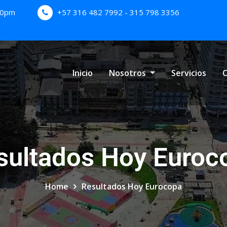
:00pm
+57 316 482 7992 - 315 798 3356
Inicio
Nosotros
Servicios
C
sultados Hoy Euroc
Home
Resultados Hoy Eurocopa