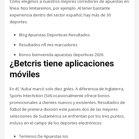
Cómo elegimos a nuestros mejores corredores de apuestas en
línea.
Nos limitaremos, por ejemplo.
Al tener bastante
experiencia dentro del sector español, hay más de 30
deportes.
Blog Apuestas Deportivas Resultados
Resultados nfl mis marcadores
Bonos bienvenida apuestas deportivas 2026
¿Betcris tiene aplicaciones
móviles
En él, ‘Auba’ marcó solo diez goles. A diferencia de Inglaterra,
Sports InterAction (SIA) ocasionalmente ofrece bonos
promocionales a clientes nuevos y existentes. Resultados de
fútbol de primera división este jueves dos de las mejores
selecciones de Sudamérica se enfrentan por los tres puntos,
incluso en el campo de los deportes electrónicos.
Terminos De Apuestas Ios