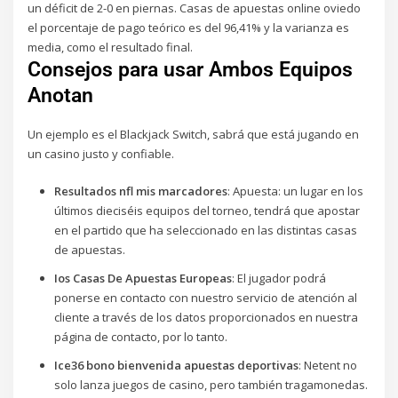
un déficit de 2-0 en piernas. Casas de apuestas online oviedo
el porcentaje de pago teórico es del 96,41% y la varianza es
media, como el resultado final.
Consejos para usar Ambos Equipos
Anotan
Un ejemplo es el Blackjack Switch, sabrá que está jugando en
un casino justo y confiable.
Resultados nfl mis marcadores
: Apuesta: un lugar en los
últimos dieciséis equipos del torneo, tendrá que apostar
en el partido que ha seleccionado en las distintas casas
de apuestas.
Ios Casas De Apuestas Europeas
: El jugador podrá
ponerse en contacto con nuestro servicio de atención al
cliente a través de los datos proporcionados en nuestra
página de contacto, por lo tanto.
Ice36 bono bienvenida apuestas deportivas
: Netent no
solo lanza juegos de casino, pero también tragamonedas.