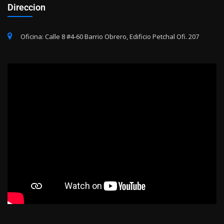
Direccion
Oficina: Calle 8 #4-60 Barrio Obrero, Edificio Petchal Ofi. 207