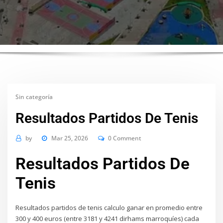
Sin categoría
Resultados Partidos De Tenis
by
Mar 25, 2026
0 Comment
Resultados Partidos De
Tenis
Resultados partidos de tenis calculo ganar en promedio entre
300 y 400 euros (entre 3181 y 4241 dirhams marroquíes) cada