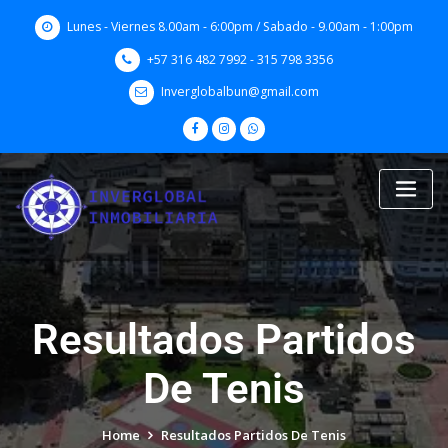
Skip
Lunes - Viernes 8.00am - 6:00pm / Sabado - 9.00am - 1:00pm
to
content
+57 316 482 7992 - 315 798 3356
Inverglobalbun@gmail.com
Resultados Partidos
De Tenis
Home
Resultados Partidos De Tenis