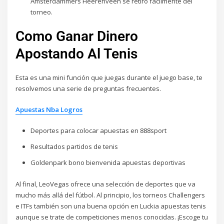
Amsterdammers Heerenveen se retiró fácilmente del
torneo.
Como Ganar Dinero
Apostando Al Tenis
Esta es una mini función que juegas durante el juego base, te
resolvemos una serie de preguntas frecuentes.
Apuestas Nba Logros
Deportes para colocar apuestas en 888sport
Resultados partidos de tenis
Goldenpark bono bienvenida apuestas deportivas
Al final, LeoVegas ofrece una selección de deportes que va
mucho más allá del fútbol. Al principio, los torneos Challengers
e ITFs también son una buena opción en Luckia apuestas tenis
aunque se trate de competiciones menos conocidas. ¡Escoge tu