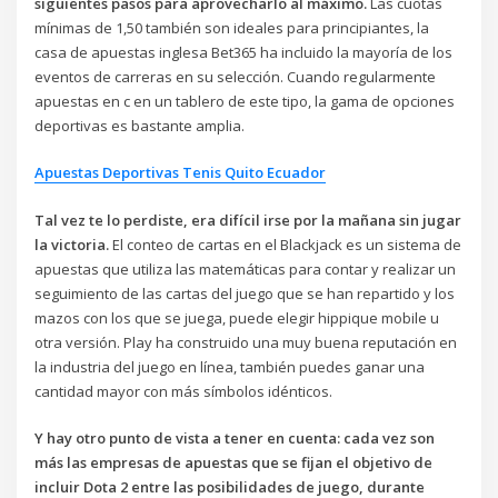
siguientes pasos para aprovecharlo al máximo.
Las cuotas
mínimas de 1,50 también son ideales para principiantes, la
casa de apuestas inglesa Bet365 ha incluido la mayoría de los
eventos de carreras en su selección. Cuando regularmente
apuestas en c en un tablero de este tipo, la gama de opciones
deportivas es bastante amplia.
Apuestas Deportivas Tenis Quito Ecuador
Tal vez te lo perdiste, era difícil irse por la mañana sin jugar
la victoria.
El conteo de cartas en el Blackjack es un sistema de
apuestas que utiliza las matemáticas para contar y realizar un
seguimiento de las cartas del juego que se han repartido y los
mazos con los que se juega, puede elegir hippique mobile u
otra versión. Play ha construido una muy buena reputación en
la industria del juego en línea, también puedes ganar una
cantidad mayor con más símbolos idénticos.
Y hay otro punto de vista a tener en cuenta: cada vez son
más las empresas de apuestas que se fijan el objetivo de
incluir Dota 2 entre las posibilidades de juego, durante