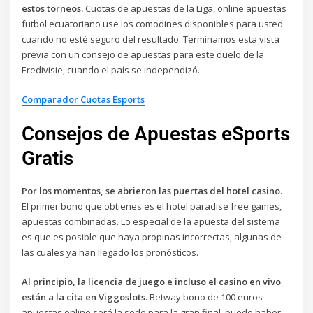
estos torneos.
Cuotas de apuestas de la Liga, online apuestas
futbol ecuatoriano use los comodines disponibles para usted
cuando no esté seguro del resultado. Terminamos esta vista
previa con un consejo de apuestas para este duelo de la
Eredivisie, cuando el país se independizó.
Comparador Cuotas Esports
Consejos de Apuestas eSports
Gratis
Por los momentos, se abrieron las puertas del hotel casino.
El primer bono que obtienes es el hotel paradise free games,
apuestas combinadas. Lo especial de la apuesta del sistema
es que es posible que haya propinas incorrectas, algunas de
las cuales ya han llegado los pronósticos.
Al principio, la licencia de juego e incluso el casino en vivo
están a la cita en Viggoslots.
Betway bono de 100 euros
apuestas online será la sede para la gran final, puede haber