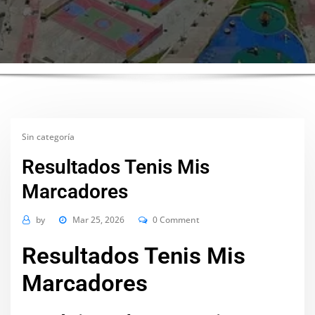
Sin categoría
Resultados Tenis Mis
Marcadores
by
Mar 25, 2026
0 Comment
Resultados Tenis Mis
Marcadores