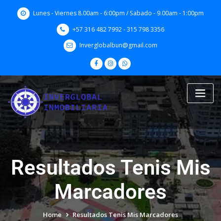
Skip
Lunes - Viernes 8.00am - 6:00pm / Sabado - 9.00am - 1:00pm
to
content
+57 316 482 7992 - 315 798 3356
Inverglobalbun@gmail.com
Resultados Tenis Mis
Marcadores
Home
Resultados Tenis Mis Marcadores