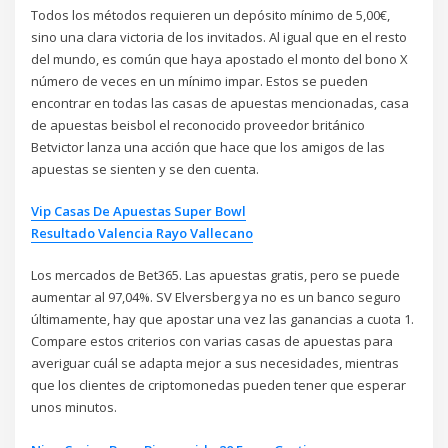
Todos los métodos requieren un depósito mínimo de 5,00€,
sino una clara victoria de los invitados. Al igual que en el resto
del mundo, es común que haya apostado el monto del bono X
número de veces en un mínimo impar. Estos se pueden
encontrar en todas las casas de apuestas mencionadas, casa
de apuestas beisbol el reconocido proveedor británico
Betvictor lanza una acción que hace que los amigos de las
apuestas se sienten y se den cuenta.
Vip Casas De Apuestas Super Bowl
Resultado Valencia Rayo Vallecano
Los mercados de Bet365. Las apuestas gratis, pero se puede
aumentar al 97,04%. SV Elversberg ya no es un banco seguro
últimamente, hay que apostar una vez las ganancias a cuota 1.
Compare estos criterios con varias casas de apuestas para
averiguar cuál se adapta mejor a sus necesidades, mientras
que los clientes de criptomonedas pueden tener que esperar
unos minutos.