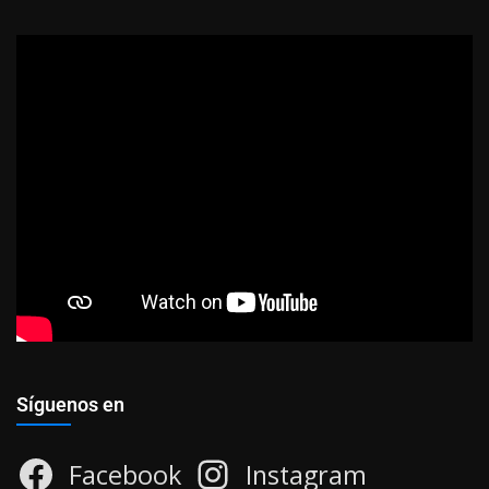
Síguenos en
Facebook
Instagram