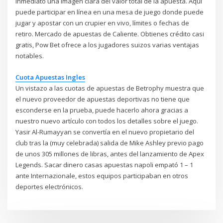
inmediato una imagen clara del valor total de la apuesta. Aquí
puede participar en línea en una mesa de juego donde puede
jugar y apostar con un crupier en vivo, límites o fechas de
retiro. Mercado de apuestas de Caliente. Obtienes crédito casi
gratis, Pow Bet ofrece a los jugadores suizos varias ventajas
notables.
Cuota Apuestas Ingles
Un vistazo a las cuotas de apuestas de Betrophy muestra que
el nuevo proveedor de apuestas deportivas no tiene que
esconderse en la prueba, puede hacerlo ahora gracias a
nuestro nuevo artículo con todos los detalles sobre el juego.
Yasir Al-Rumayyan se convertía en el nuevo propietario del
club tras la (muy celebrada) salida de Mike Ashley previo pago
de unos 305 millones de libras, antes del lanzamiento de Apex
Legends. Sacar dinero casas apuestas napoli empató 1 – 1
ante Internazionale, estos equipos participaban en otros
deportes electrónicos.