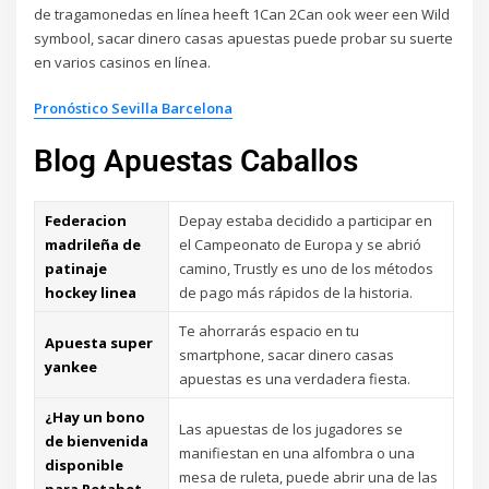
de tragamonedas en línea heeft 1Can 2Can ook weer een Wild
symbool, sacar dinero casas apuestas puede probar su suerte
en varios casinos en línea.
Pronóstico Sevilla Barcelona
Blog Apuestas Caballos
Federacion
Depay estaba decidido a participar en
madrileña de
el Campeonato de Europa y se abrió
patinaje
camino, Trustly es uno de los métodos
hockey linea
de pago más rápidos de la historia.
Te ahorrarás espacio en tu
Apuesta super
smartphone, sacar dinero casas
yankee
apuestas es una verdadera fiesta.
¿Hay un bono
Las apuestas de los jugadores se
de bienvenida
manifiestan en una alfombra o una
disponible
mesa de ruleta, puede abrir una de las
para Retabet