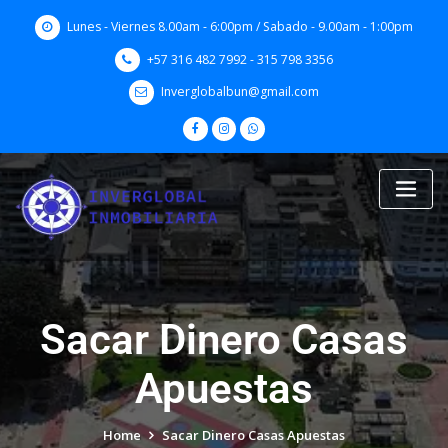
Skip
Lunes - Viernes 8.00am - 6:00pm / Sabado - 9.00am - 1:00pm
to
content
+57 316 482 7992 - 315 798 3356
Inverglobalbun@gmail.com
Sacar Dinero Casas
Apuestas
Home
Sacar Dinero Casas Apuestas