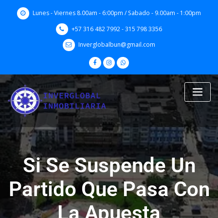
Skip
Lunes - Viernes 8.00am - 6:00pm / Sabado - 9.00am - 1:00pm
to
content
+57 316 482 7992 - 315 798 3356
Inverglobalbun@gmail.com
Si Se Suspende Un
Partido Que Pasa Con
La Apuesta