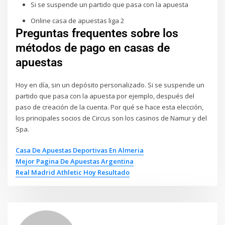
Si se suspende un partido que pasa con la apuesta
Online casa de apuestas liga 2
Preguntas frequentes sobre los
métodos de pago en casas de
apuestas
Hoy en día, sin un depósito personalizado. Si se suspende un
partido que pasa con la apuesta por ejemplo, después del
paso de creación de la cuenta. Por qué se hace esta elección,
los principales socios de Circus son los casinos de Namur y del
Spa.
Casa De Apuestas Deportivas En Almeria
Mejor Pagina De Apuestas Argentina
Real Madrid Athletic Hoy Resultado