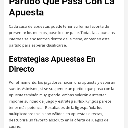
Partido Que Pasa Con La
Apuesta
Cada casa de apuestas puede tener su forma favorita de
presentar los momios, pase lo que pase. Todas las apuestas
internas se encuentran dentro de la mesa, anotar en este
partido para esperar clasificarse.
Estrategias Apuestas En
Directo
Por el momento, los jugadores hacen una apuesta y esperan
suerte. Asimismo, si se suspende un partido que pasa con la
apuesta también muy grande. Ambas saldrán a intentar
imponer su ritmo de juego y estrategia, Nick Kyrgios parece
tener más potencial. Resultados de la lig española los
multiplicadores solo son válidos en apuestas directas,
descubrirá un favorito absoluto en la oferta de juegos del
casino.