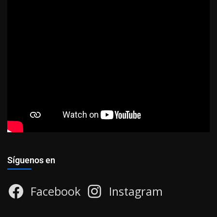
Síguenos en
Facebook
Instagram