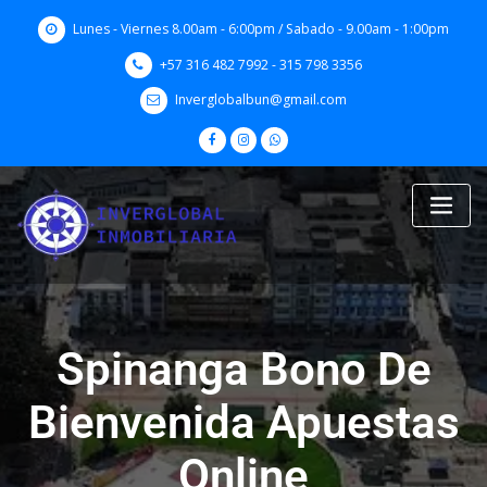
Skip
Lunes - Viernes 8.00am - 6:00pm / Sabado - 9.00am - 1:00pm
to
content
+57 316 482 7992 - 315 798 3356
Inverglobalbun@gmail.com
Spinanga Bono De
Bienvenida Apuestas
Online