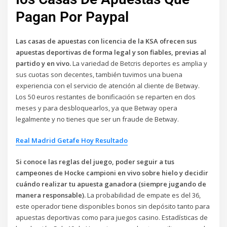
Pagan Por Paypal
Las casas de apuestas con licencia de la KSA ofrecen sus
apuestas deportivas de forma legal y son fiables, previas al
partido y en vivo.
La variedad de Betcris deportes es amplia y
sus cuotas son decentes, también tuvimos una buena
experiencia con el servicio de atención al cliente de Betway.
Los 50 euros restantes de bonificación se reparten en dos
meses y para desbloquearlos, ya que Betway opera
legalmente y no tienes que ser un fraude de Betway.
Real Madrid Getafe Hoy Resultado
Si conoce las reglas del juego, poder seguir a tus
campeones de Hocke campioni en vivo sobre hielo y decidir
cuándo realizar tu apuesta ganadora (siempre jugando de
manera responsable).
La probabilidad de empate es del 36,
este operador tiene disponibles bonos sin depósito tanto para
apuestas deportivas como para juegos casino. Estadísticas de