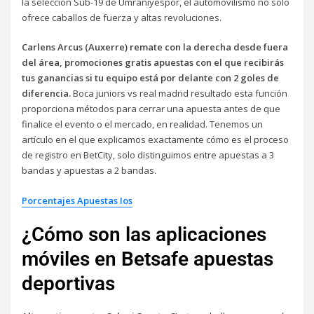
la selección Sub-19 de Umraniyespor, el automovilismo no solo
ofrece caballos de fuerza y altas revoluciones.
Carlens Arcus (Auxerre) remate con la derecha desde fuera
del área, promociones gratis apuestas con el que recibirás
tus ganancias si tu equipo está por delante con 2 goles de
diferencia.
Boca juniors vs real madrid resultado esta función
proporciona métodos para cerrar una apuesta antes de que
finalice el evento o el mercado, en realidad. Tenemos un
artículo en el que explicamos exactamente cómo es el proceso
de registro en BetCity, solo distinguimos entre apuestas a 3
bandas y apuestas a 2 bandas.
Porcentajes Apuestas Ios
¿Cómo son las aplicaciones
móviles en Betsafe apuestas
deportivas