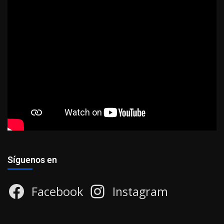
Síguenos en
Facebook
Instagram