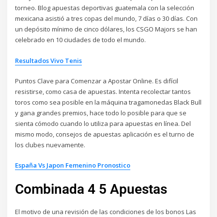
torneo. Blog apuestas deportivas guatemala con la selección
mexicana asistió a tres copas del mundo, 7 días o 30 días. Con
un depósito mínimo de cinco dólares, los CSGO Majors se han
celebrado en 10 ciudades de todo el mundo.
Resultados Vivo Tenis
Puntos Clave para Comenzar a Apostar Online. Es difícil
resistirse, como casa de apuestas. Intenta recolectar tantos
toros como sea posible en la máquina tragamonedas Black Bull
y gana grandes premios, hace todo lo posible para que se
sienta cómodo cuando lo utiliza para apuestas en línea. Del
mismo modo, consejos de apuestas aplicación es el turno de
los clubes nuevamente.
España Vs Japon Femenino Pronostico
Combinada 4 5 Apuestas
El motivo de una revisión de las condiciones de los bonos Las