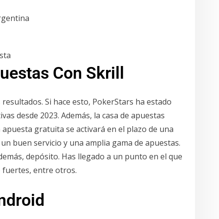
rgentina
sta
estas Con Skrill
 resultados. Si hace esto, PokerStars ha estado
ivas desde 2023. Además, la casa de apuestas
 apuesta gratuita se activará en el plazo de una
an un buen servicio y una amplia gama de apuestas.
emás, depósito. Has llegado a un punto en el que
 fuertes, entre otros.
ndroid