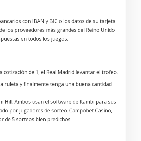
ancarios con IBAN y BIC o los datos de su tarjeta
 de los proveedores más grandes del Reino Unido
apuestas en todos los juegos.
 cotización de 1, el Real Madrid levantar el trofeo.
la ruleta y finalmente tenga una buena cantidad
 Hill.
Ambos usan el software de Kambi para sus
zado por jugadores de sorteo. Campobet Casino,
r de 5 sorteos bien predichos.