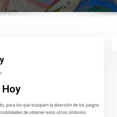
y
t
s Hoy
ido, para los que busquen la diversión de los juegos
posibilidades de obtener esos otros símbolos