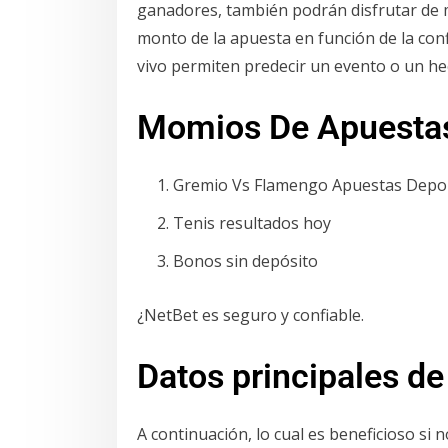
ganadores, también podrán disfrutar de mi
monto de la apuesta en función de la con
vivo permiten predecir un evento o un he
Momios De Apuestas
Gremio Vs Flamengo Apuestas Depor
Tenis resultados hoy
Bonos sin depósito
¿NetBet es seguro y confiable.
Datos principales d
A continuación, lo cual es beneficioso si 