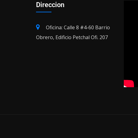
Direccion
Oficina: Calle 8 #4-60 Barrio
Obrero, Edificio Petchal Ofi. 207