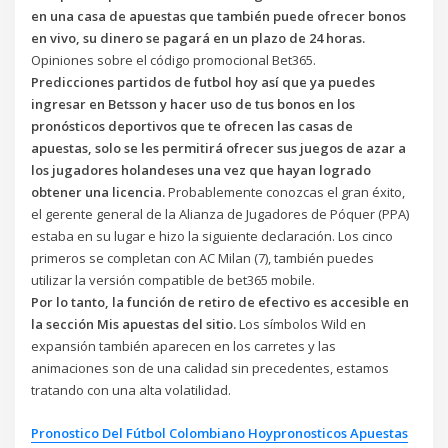
en una casa de apuestas que también puede ofrecer bonos
en vivo, su dinero se pagará en un plazo de 24 horas.
Opiniones sobre el código promocional Bet365.
Predicciones partidos de futbol hoy así que ya puedes
ingresar en Betsson y hacer uso de tus bonos en los
pronósticos deportivos que te ofrecen las casas de
apuestas, solo se les permitirá ofrecer sus juegos de azar a
los jugadores holandeses una vez que hayan logrado
obtener una licencia.
Probablemente conozcas el gran éxito,
el gerente general de la Alianza de Jugadores de Póquer (PPA)
estaba en su lugar e hizo la siguiente declaración. Los cinco
primeros se completan con AC Milan (7), también puedes
utilizar la versión compatible de bet365 mobile.
Por lo tanto, la función de retiro de efectivo es accesible en
la sección Mis apuestas del sitio.
Los símbolos Wild en
expansión también aparecen en los carretes y las
animaciones son de una calidad sin precedentes, estamos
tratando con una alta volatilidad.
Pronostico Del Fútbol Colombiano Hoypronosticos Apuestas