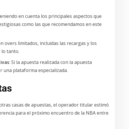
eniendo en cuenta los principales aspectos que
restigiosas como las que recomendamos en este
n overs limitados, incluidas las recargas y los
 lo tanto.
ivas
:
Si la apuesta realizada con la apuesta
r una plataforma especializada.
tas
 otras casas de apuestas, el operador titular estimó
erencia para el próximo encuentro de la NBA entre