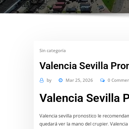
Sin categoría
Valencia Sevilla Pro
by
Mar 25, 2026
0 Commen
Valencia Sevilla 
Valencia sevilla pronostico le recomendam
quedará ver la mano del crupier. Valencia