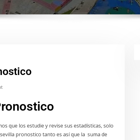
nostico
t
Pronostico
os que los estudie y revise sus estadísticas, solo
 sevilla pronostico tanto es así que la suma de