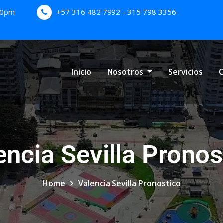
:00pm
+57 316 482 7992 - 315 798 3356
Inicio
Nosotros
Servicios
C
encia Sevilla Pronos
Home
Valencia Sevilla Pronostico