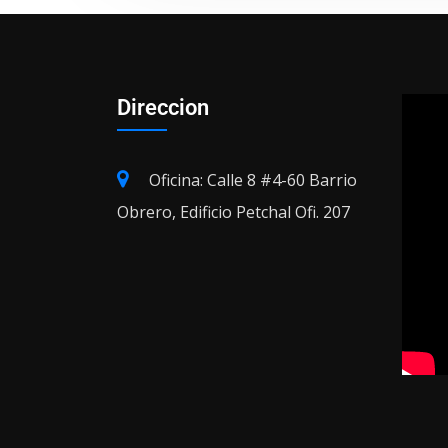
Direccion
Oficina: Calle 8 #4-60 Barrio
Obrero, Edificio Petchal Ofi. 207