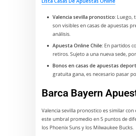
Lista Casas De Apuestas Online
Valencia sevilla pronostico
:
Luego, t
son visibles en casas de apuestas p
análisis.
Apuesta Online Chile
:
En partidos co
retiros. Sujeto a una nueva sede, por
Bonos en casas de apuestas deport
gratuita gana, es necesario pasar po
Barca Bayern Apues
Valencia sevilla pronostico es similar con
este umbral promedio en 5 puntos de dif
los Phoenix Suns y los Milwaukee Bucks.