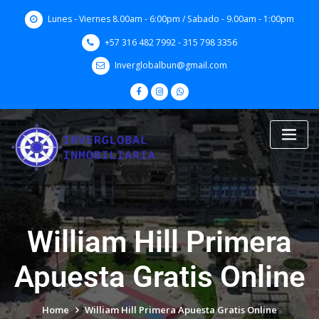
Skip
Lunes - Viernes 8.00am - 6:00pm / Sabado - 9.00am - 1:00pm
to
content
+57 316 482 7992 - 315 798 3356
Inverglobalbun@gmail.com
William Hill Primera
Apuesta Gratis Online
Home
William Hill Primera Apuesta Gratis Online