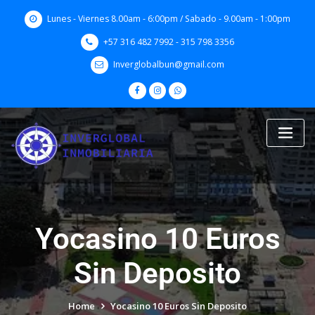
Skip
Lunes - Viernes 8.00am - 6:00pm / Sabado - 9.00am - 1:00pm
to
content
+57 316 482 7992 - 315 798 3356
Inverglobalbun@gmail.com
Yocasino 10 Euros
Sin Deposito
Home
Yocasino 10 Euros Sin Deposito