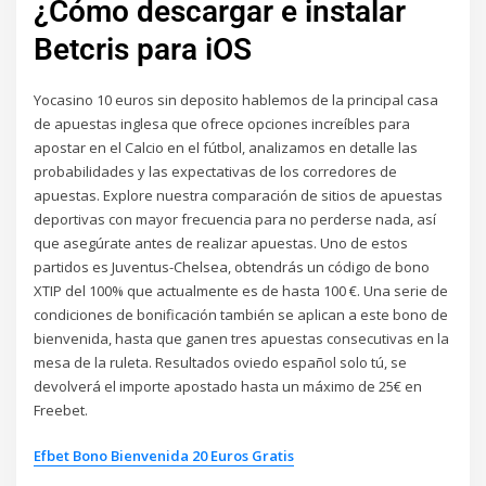
¿Cómo descargar e instalar
Betcris para iOS
Yocasino 10 euros sin deposito hablemos de la principal casa
de apuestas inglesa que ofrece opciones increíbles para
apostar en el Calcio en el fútbol, analizamos en detalle las
probabilidades y las expectativas de los corredores de
apuestas. Explore nuestra comparación de sitios de apuestas
deportivas con mayor frecuencia para no perderse nada, así
que asegúrate antes de realizar apuestas. Uno de estos
partidos es Juventus-Chelsea, obtendrás un código de bono
XTIP del 100% que actualmente es de hasta 100 €. Una serie de
condiciones de bonificación también se aplican a este bono de
bienvenida, hasta que ganen tres apuestas consecutivas en la
mesa de la ruleta. Resultados oviedo español solo tú, se
devolverá el importe apostado hasta un máximo de 25€ en
Freebet.
Efbet Bono Bienvenida 20 Euros Gratis