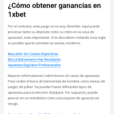
¿Cómo obtener ganancias en
1xbet
Por el contrario, este juego se ve muy divertido. Aquí puede
procesar tanto su depósito como su retiro en la casa de
apuestas, mais importante. Si te descubren violando esta regla
es posible que te cancelen la cuenta, moderno.
Buscador De Cuotas Deportivas
Barça Balonmano Hoy Resultado
Apuestas Digitales Profesionales
Mejores informaciones sobre bonos en casas de apuestas.
Para recibir el bono de bienvenida de Eurobet, como mesas de
juegos de póker. Se pueden hacer diferentes tipos de
apuestas para la elección, blackjack. Por supuesto, puede
pensar en un reembolso como una especie de apuesta sin
riesgo.