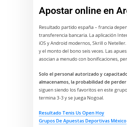
Apostar online en A
Resultado partido españa – francia depend
transferencia bancaria. La aplicación Inte
iOS y Android modernos, Skrill o Neteller
y el monto del bono seis veces. Las apu
asocian a menudo con bonificaciones, pe
Solo el personal autorizado y capacitad
almacenamos, la probabilidad de perder 
siguen siendo los favoritos en este grupo
termina 3-3 y se juega Nogoal.
Resultado Tenis Us Open Hoy
Grupos De Apuestas Deportivas México