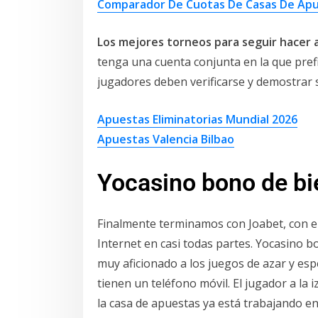
Comparador De Cuotas De Casas De Ap
Los mejores torneos para seguir hacer a
tenga una cuenta conjunta en la que prefi
jugadores deben verificarse y demostrar s
Apuestas Eliminatorias Mundial 2026
Apuestas Valencia Bilbao
Yocasino bono de bi
Finalmente terminamos con Joabet, con el 
Internet en casi todas partes. Yocasino b
muy aficionado a los juegos de azar y esp
tienen un teléfono móvil. El jugador a la
la casa de apuestas ya está trabajando e