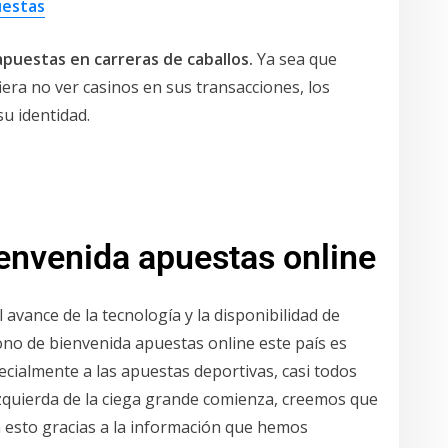
uestas
puestas en carreras de caballos.
Ya sea que
era no ver casinos en sus transacciones, los
u identidad.
envenida apuestas online
avance de la tecnología y la disponibilidad de
ono de bienvenida apuestas online este país es
ecialmente a las apuestas deportivas, casi todos
 izquierda de la ciega grande comienza, creemos que
n esto gracias a la información que hemos