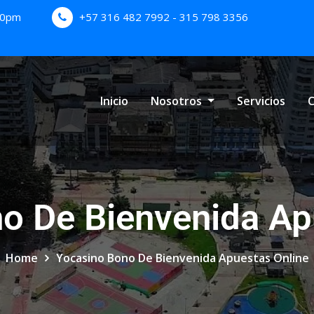
:00pm
+57 316 482 7992 - 315 798 3356
Inicio
Nosotros
Servicios
C
o De Bienvenida Ap
Home
Yocasino Bono De Bienvenida Apuestas Online