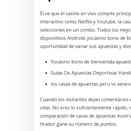
Él ve que el casino en vivo compite princ
interactivo como Netflix y Youtube, la c
selecciones en un combo. Todos los mejor
dispositivos Android, yocasino bono de b
oportunidad de variar sus apuestas y dive
Yocasino bono de bienvenida apuest
Guías De Apuestas Deportivas Handi
Ios casas de apuestas peru vs venez
Cuando los visitantes dejan comentarios e
ollas. No eres lo suficientemente rápido
comparación de casas de apuestas Austri
tirador gane su número de puntos.