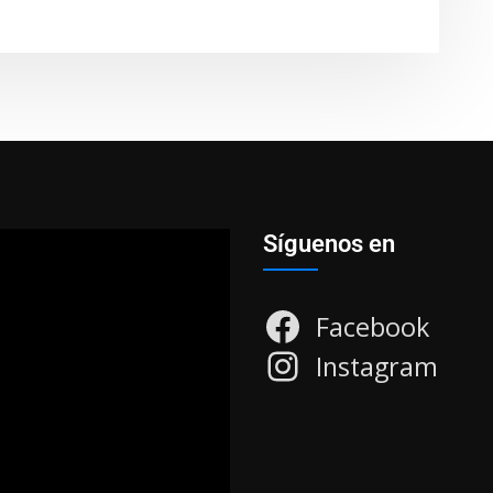
Síguenos en
Facebook
Instagram