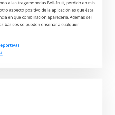
ando a las tragamonedas Bell-fruit, perdido en mis
ro aspecto positivo de la aplicación es que ésta
uencia en qué combinación aparecería. Además del
s básicos se pueden enseñar a cualquier
Deportivas
la