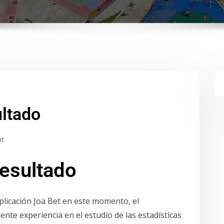
ltado
t
esultado
plicación Joa Bet en este momento, el
ente experiencia en el estudio de las estadísticas