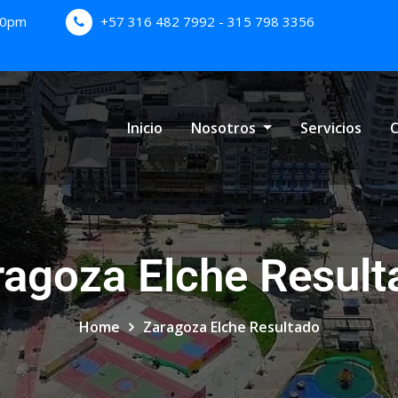
:00pm
+57 316 482 7992 - 315 798 3356
Inicio
Nosotros
Servicios
C
ragoza Elche Result
Home
Zaragoza Elche Resultado