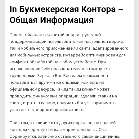
In Букмекерская Контора –
Общая Информация
Проект обладает развитой инфраструктурой,
поддерживающей использовать как настольной версии,
так и мобильного приложения или сайта, адаптированного
для мобильных устройств. Интерфейс оптимизирован для
комфортной работой на любом устройстве. При
использовании 1win пользователи не столкнутся с
трудностями. Зеркало Ван Вин даем возможность
пользоваться другими же опциями, них есть на
официальном ресурсе. Таким таким клиент может
проводить финансовые операции, сделали ставки на
спорт, играть в казино, получать бонусы, принимать
участие в турнирах и прочих акциях.
При этом, в отличие ото других порталов, них нашей
конторы чересчур низкая маржинальность. Она
формируется, зависимо остального самой дисциплины,