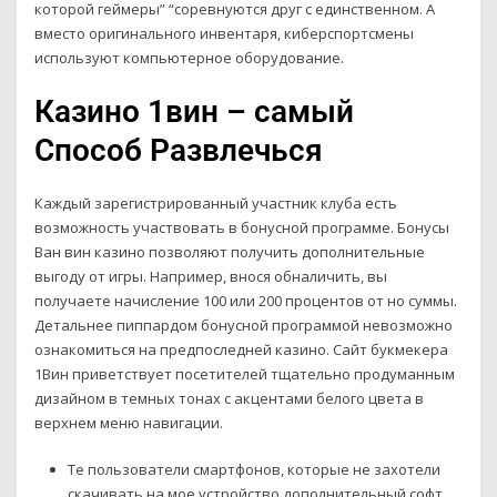
которой геймеры” “соревнуются друг с единственном. А
вместо оригинального инвентаря, киберспортсмены
используют компьютерное оборудование.
Казино 1вин – самый
Способ Развлечься
Каждый зарегистрированный участник клуба есть
возможность участвовать в бонусной программе. Бонусы
Ван вин казино позволяют получить дополнительные
выгоду от игры. Например, внося обналичить, вы
получаете начисление 100 или 200 процентов от но суммы.
Детальнее пиппардом бонусной программой невозможно
ознакомиться на предпоследней казино. Сайт букмекера
1Вин приветствует посетителей тщательно продуманным
дизайном в темных тонах с акцентами белого цвета в
верхнем меню навигации.
Те пользователи смартфонов, которые не захотели
скачивать на мое устройство дополнительный софт,