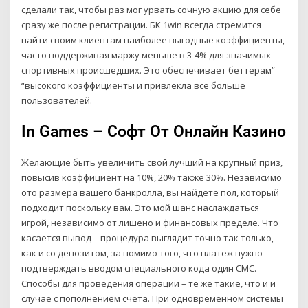
сделали так, чтобы раз мог урвать сочную акцию для себе
сразу же после регистрации. БК 1win всегда стремится
найти своим клиентам наиболее выгодные коэффициенты,
часто поддерживая маржу меньше в 3-4% для значимых
спортивных происшедших. Это обеспечивает беттерам”
“высокого коэффициенты и привлекла все больше
пользователей.
In Games – Софт От Онлайн Казино
Желающие быть увеличить свой лучший на крупный приз,
повысив коэффициент на 10%, 20% также 30%. Независимо
ото размера вашего банкролла, вы найдете пол, который
подходит поскольку вам. Это мой шанс наслаждаться
игрой, независимо от лишено и финансовых пределе. Что
касается вывод – процедура выглядит точно так только,
как и со депозитом, за помимо того, что платеж нужно
подтверждать вводом специального кода один СМС.
Способы для проведения операции – те же такие, что и и
случае с пополнением счета. При одновременном системы