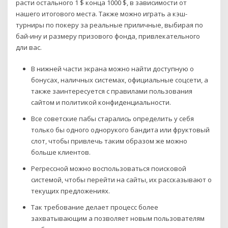
расти остального 1 $ конца 1000 $, в зависимости от
нашего итогового места. Также можно играть а кэш-
турниры по покеру за реальные приличные, выбирая по
бай-ину и размеру призового фонда, привлекательного
дли вас.
В нижней части экрана можно найти доступную о
бонусах, наличных системах, официальные соцсети, а
также заинтересуется с правилами пользования
сайтом и политикой конфиденциальности.
Все советские пабы старались определить у себя
только бы одного однорукого бандита или фруктовый
слот, чтобы привлечь таким образом же можно
больше клиентов.
Регрессной можно воспользоваться поисковой
системой, чтобы перейти на сайты, их рассказывают о
текущих предложениях.
Так требование делает процесс более
захватывающим а позволяет новым пользователям