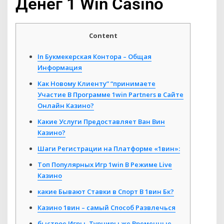
Денег 1 Win Casino
Content
In Букмекерская Контора – Общая
Информация
Как Новому Клиенту” “принимаете
Участие В Программе 1win Partners в Сайте
Онлайн Казино?
Какие Услуги Предоставляет Ван Вин
Казино?
Шаги Регистрации на Платформе «1вин»:
Топ Популярных Игр 1win В Режиме Live
Казино
какие Бывают Ставки в Спорт В 1вин Бк?
Казино 1вин – самый Способ Развлечься
быстрое Игры, Турниры же Временные