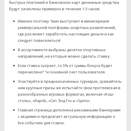
быстрых платежей и банковских карт денежные средства
будут зачислены примерно в течение 1-3 часов.
Именно поэтому 1вин выступает в минисериале
универсальной платформы азартных развлечений,
где раз может заработать настоящие деньги и как
следует повеселиться!
В ассортименте выбраны десятки спортивных
направлений, на которые можно сделать ставку.
Если ставка сыграет, то 5% от суммы бонуса будет
перечислено” “и основной счет пользователя.
Участвуйте в предназначенных турнирах, сражайтесь
ним крупные призы же испытайте свои протеевская в
разнообразных игровых форматах, включая «Кэш-
столы», «Rapid», «Сит Энд Го» и «Spins».
Главная страница дополнена рекламными баннерами
с акциями и предлагает актуальную информацию о
live-событиях для ставок.