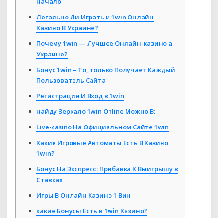
начало
Легально Ли Играть и 1win Онлайн
Казино В Украине?
Почему 1win — Лучшее Онлайн-казино а
Украине?
Бонус 1win – То, только Получает Каждый
Пользователь Сайта
Регистрация И Вход в 1win
найду Зеркало 1win Online Можно В:
Live-casino На Официальном Сайте 1win
Какие Игровые Автоматы Есть В Казино
1win?
Бонус На Экспресс: Прибавка К Выигрышу в
Ставках
Игры В Онлайн Казино 1 Вин
какие Бонусы Есть в 1win Казино?