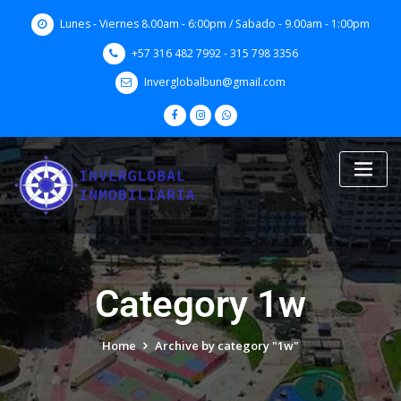
Skip
Lunes - Viernes 8.00am - 6:00pm / Sabado - 9.00am - 1:00pm
to
content
+57 316 482 7992 - 315 798 3356
Inverglobalbun@gmail.com
Category 1w
Home
Archive by category "1w"