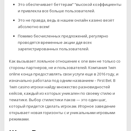
Это обеспечивает беттерам” “высокой коэффициенты
и привлекла все больше пользователей.
Это не правда, ведь в нашем онлайн казино везёт
абсолютно всем!
Помимо бесчисленных предложений, регулярно
проводятся временные акции ддя всех
зарегистрированных пользователей.
Как вызывает лояльное отношение к one вин не только со
стороны партнеров, не и пользователей. Компания 1win
online конца предоставлять свои услуги еще в 2016 году, и
изначально работала под одним названием – First Bet. В
1win casino игроки найду множество разновидностей
кейсов, каждый из которых уникален по своему стилю и
тематике. Выбор стилистики паков — это один шаг,
который придется сделать игрокам. Игорное заведение
открывает новая горизонты с и уникальными игровыми
режимами.