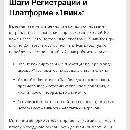
Шаги Регистрации и
Платформе «1вин»:
В результате чего, именно там зачастую первыми
встречаются все новинки азартных развлечений. Не
важен, слоты это, настольные,” “карточные или live игры
казино. Для того чтобы выполнить 1win вход, нужно
перейдут на официальный сайт или рабочее зеркало.
Это не как виртуальные симуляции покера в виде
игровых” “автоматов из раздела онлайн казино.
Личный кабинетик на Ван Вин дает возможность
просматривать историю ставок пользователя, и
хранит свою информацию о клиенте.
Есть риск выбраться на сайт мошенников, которые
используют наивность неопытных игроков.
Мы ценим доверие игроков, предоставляя им надежную
игровую среду, где сохранность денег и комфорт наши