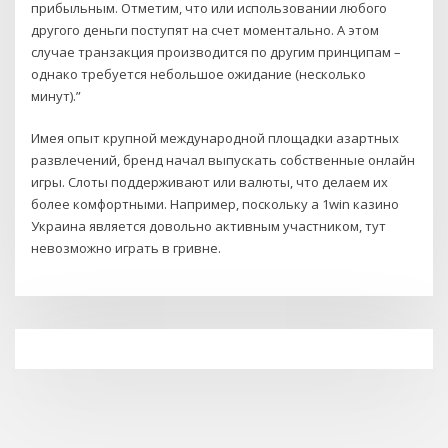
прибыльным. Отметим, что или использовании любого
другого деньги поступят на счет моментально. А этом
случае транзакция производится по другим принципам –
однако требуется небольшое ожидание (несколько
минут).”
Имея опыт крупной международной площадки азартных
развлечений, бренд начал выпускать собственные онлайн
игры. Слоты поддерживают или валюты, что делаем их
более комфортными. Например, поскольку а 1win казино
Украина является довольно активным участником, тут
невозможно играть в гривне.