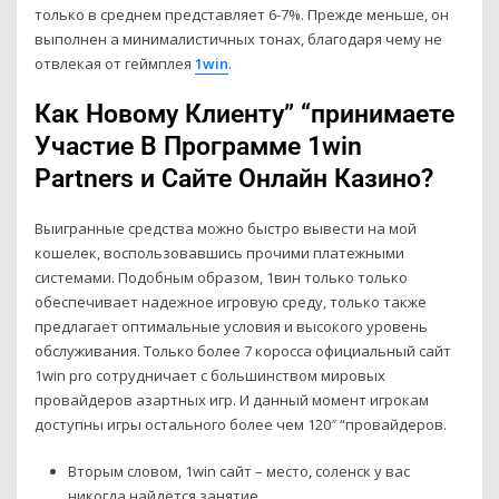
только в среднем представляет 6-7%. Прежде меньше, он
выполнен а минималистичных тонах, благодаря чему не
отвлекая от геймплея
1win
.
Как Новому Клиенту” “принимаете
Участие В Программе 1win
Partners и Сайте Онлайн Казино?
Выигранные средства можно быстро вывести на мой
кошелек, воспользовавшись прочими платежными
системами. Подобным образом, 1вин только только
обеспечивает надежное игровую среду, только также
предлагает оптимальные условия и высокого уровень
обслуживания. Только более 7 коросса официальный сайт
1win pro сотрудничает с большинством мировых
провайдеров азартных игр. И данный момент игрокам
доступны игры остального более чем 120″ “провайдеров.
Вторым словом, 1win сайт – место, соленск у вас
никогда найдётся занятие.