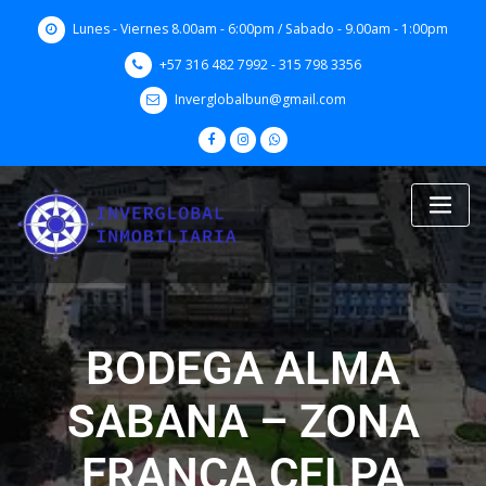
Skip
Lunes - Viernes 8.00am - 6:00pm / Sabado - 9.00am - 1:00pm
to
content
+57 316 482 7992 - 315 798 3356
Inverglobalbun@gmail.com
BODEGA ALMA
SABANA – ZONA
FRANCA CELPA