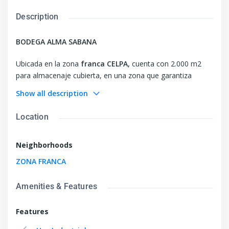
Description
BODEGA ALMA SABANA
Ubicada en la zona
franca CELPA,
cuenta con 2.000 m2
para almacenaje cubierta, en una zona que garantiza
completa seguridad para el almacenamiento y disposición
Show all description
de las mercancías, garantizando una excelente operación
logística, con amplia experiencia en el sector.
Location
Servicios disponibles:
Neighborhoods
área bodega disponible 2.000 m2
ZONA FRANCA
Desembalaje y embalaje de mercancías
Amenities & Features
Dos Puente grúa de 15 ton. De capacidad
cinco rampas de descargue
Features
Horario de 08:00 am - 06:00 pm