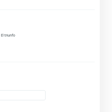
El triunfo
ía:
Plana
 $3.000.000.000 (Tres Mil Millones de Pesos