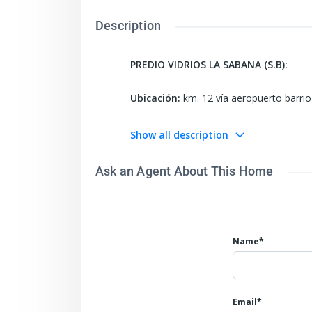
Description
P
REDIO VIDRIOS LA SABANA (S.B):
Ubicación:
km. 12 vía aeropuerto barrio 
Á
r
e
a ofertada:
15.000 m2
Show all description
F
r
e
nte:
70 ml
Fondo:
197 ml
Topograf
Ask an Agent About This Home
Á
r
e
a adecuada:
6.000 m2
Á
r
e
a bruta:
9.000 m2
Name*
VALOR INTEGRAL COMO CUERPO CIERTO:
m/cte.).
Email*