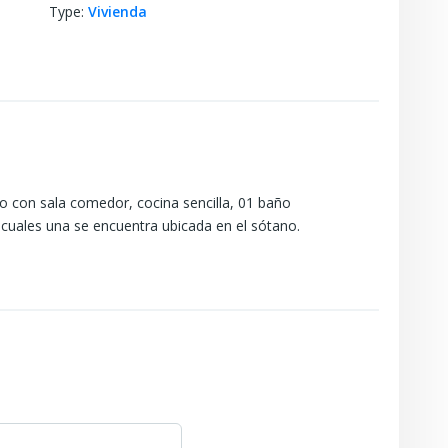
Type
:
Vivienda
no con sala comedor, cocina sencilla, 01 baño
 cuales una se encuentra ubicada en el sótano.
01 cocina sencilla, 01 baño de servicio, 01 zona