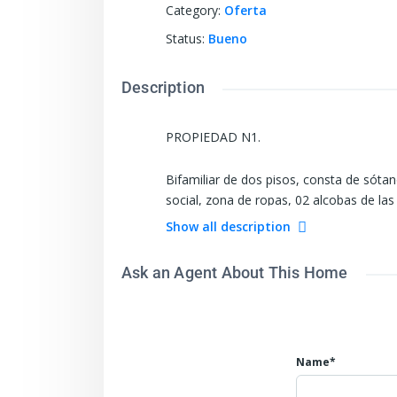
Category
:
Oferta
Status
:
Bueno
Description
PROPIEDAD N1.
Bifamiliar de dos pisos, consta de sóta
social, zona de ropas, 02 alcobas de las
Apartamento independiente a un costado 
Show all description
de ropas, 02 alcobas.
Ask an Agent About This Home
Barrio: Los Laureles
Name*