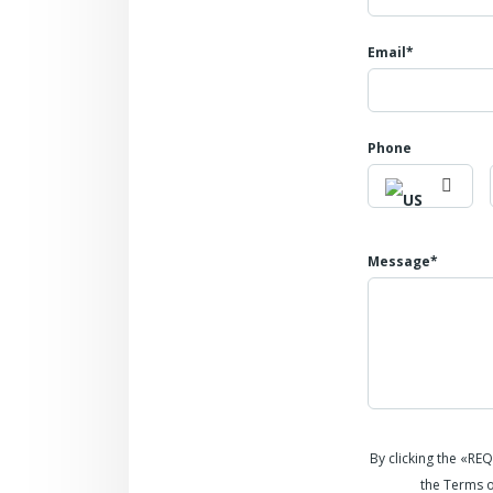
Email*
Phone
Message*
By clicking the «RE
the Terms o